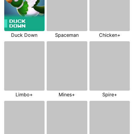
Duck Down
Spaceman
Chicken+
Limbo+
Mines+
Spire+