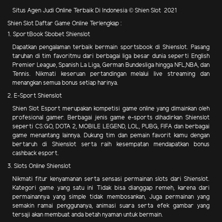
Situs Agen Judi Online Terbaik Di Indonesia © Shien Slot 2021
Shien Slot Daftar Game Online Terlengkap :
1. SportBook Sbobet Shienslot
Dapatkan pengalaman terbaik bermain sportsbook di Shienslot. Pasang
taruhan di tim favoritmu dari berbagai liga besar dunia seperti English
Premier League, Spanish La Liga, German Bundesliga hingga NFL,NBA, dan
Tennis. Nikmati keseruan pertandingan melalui live streaming dan
menangkan semua bonus setiap harinya.
2. E-Sport Shienslot
Shien Slot Esport merupakan kompetisi game online yang dimainkan oleh
profesional gamer. Berbagai jenis game e-sports dihadirkan Shienslot
seperti CS:GO, DOTA 2, MOBILE LEGEND, LOL, PUBG, FIFA dan berbagai
game menantang lainnya. Dukung tim dan pemain favorit kamu dengan
bertaruh di Shienslot serta raih kesempatan mendapatkan bonus
cashback esport.
3. Slots Online Shienslot
Nikmati fitur kenyamanan serta sensasi permainan slots dari Shienslot.
Kategori game yang satu ini Tidak bisa dianggap remeh, karena dari
permainannya yang simple tidak membosankan, Juga permainan yang
semakin ramai penggunanya, animasi suara serta efek gambar yang
tersaji akan membuat anda betah nyaman untuk bermain.