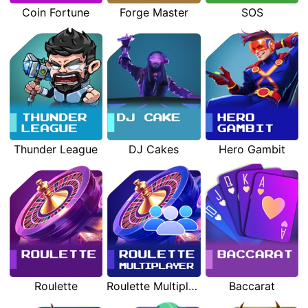
Coin Fortune
Forge Master
SOS
Thunder League
DJ Cakes
Hero Gambit
Roulette
Roulette Multiplayer
Baccarat