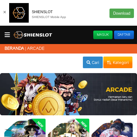
×
SHIENSLOT
Download
SHIENSLOT Mobile App
MASUK
DAFTAR
ARCADE
BERANDA
ARCADE
Cari
Kategori
NEW
NEW