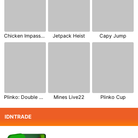
Chicken Impassable
Jetpack Heist
Capy Jump
Plinko: Double Wheel Live22
Mines Live22
Plinko Cup
IDNTRADE