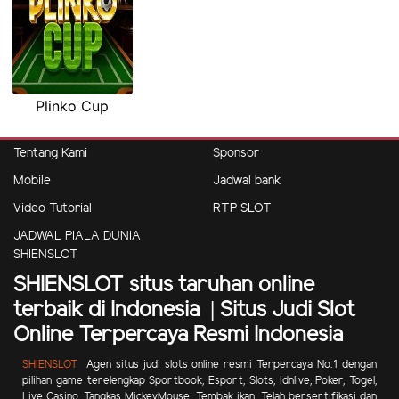
Plinko Cup
Tentang Kami
Sponsor
Mobile
Jadwal bank
Video Tutorial
RTP SLOT
JADWAL PIALA DUNIA
SHIENSLOT
SHIENSLOT situs taruhan online
terbaik di Indonesia | Situs Judi Slot
Online Terpercaya Resmi Indonesia
SHIENSLOT
Agen situs judi slots online resmi Terpercaya No.1 dengan
pilihan game terelengkap Sportbook, Esport, Slots, Idnlive, Poker, Togel,
Live Casino, Tangkas MickeyMouse, Tembak ikan.
Telah bersertifikasi dan