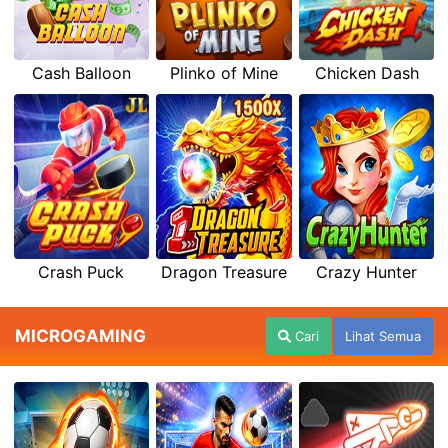
Cash Balloon
Plinko of Mine
Chicken Dash
Crash Puck
Dragon Treasure
Crazy Hunter
MICROGAMING
Cari
Lihat Semua