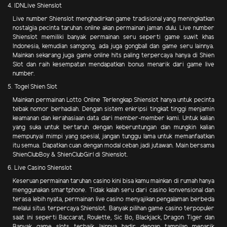
4. IDNLive Shienslot
Live number Shienslot menghadirkan game tradisional yang meningkatkan
nostalgia pecinta taruhan online akan permainan jaman dulu. Live number
Shienslot memiliki banyak permainan seru seperti game suwit khas
Indonesia, kemudian samgong, ada juga gongball dan game seru lainnya.
Mainkan sekarang juga game online hits paling terpercaya hanya di Shien
Slot dan raih kesempatan mendapatkan bonus menarik dari game live
number.
5. Togel Shien Slot
Mainkan permainan Lotto Online Terlengkap Shienslot hanya untuk pecinta
tebak nomor berhadiah. Dengan sistem enkripsi tingkat tinggi menjamin
keamanan dan kerahasiaan data dari member-member kami. Untuk kalian
yang suka untuk bertaruh dengan keberuntungan dan mungkin kalian
mempunyai mimpi yang spesial, jangan tunggu lama untuk memanfaatkan
itu semua. Dapatkan cuan dengan modal ceban jadi jutawan. Main bersama
ShienClubBoy & ShienClubGirl di Shienslot.
6. Live Casino Shienslot
Keseruan permainan taruhan casino kini bisa kamu mainkan di rumah hanya
menggunakan smartphone. Tidak kalah seru dari casino konvensional dan
terasa lebih nyata, permainan live casino menyajikan pengalaman berbeda
melalui situs terpercaya Shienslot. Banyak pilihan game casino terpopuler
saat ini seperti Baccarat, Roulette, Sic Bo, Blackjack, Dragon Tiger dan
Banyak game slots terbaik lainnya hadir dengan tampilan menarik