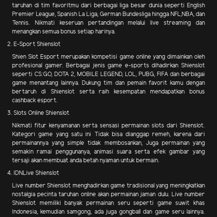
taruhan di tim favoritmu dari berbagai liga besar dunia seperti English
Premier League, Spanish La Liga, German Bundesliga hingga NFL,NBA, dan
Tennis. Nikmati keseruan pertandingan melalui live streaming dan
menangkan semua bonus setiap harinya.
2. E-Sport Shienslot
Shien Slot Esport merupakan kompetisi game online yang dimainkan oleh
profesional gamer. Berbagai jenis game e-sports dihadirkan Shienslot
seperti CS:GO, DOTA 2, MOBILE LEGEND, LOL, PUBG, FIFA dan berbagai
game menantang lainnya. Dukung tim dan pemain favorit kamu dengan
bertaruh di Shienslot serta raih kesempatan mendapatkan bonus
cashback esport.
3. Slots Online Shienslot
Nikmati fitur kenyamanan serta sensasi permainan slots dari Shienslot.
Kategori game yang satu ini Tidak bisa dianggap remeh, karena dari
permainannya yang simple tidak membosankan, Juga permainan yang
semakin ramai penggunanya, animasi suara serta efek gambar yang
tersaji akan membuat anda betah nyaman untuk bermain.
4. IDNLive Shienslot
Live number Shienslot menghadirkan game tradisional yang meningkatkan
nostalgia pecinta taruhan online akan permainan jaman dulu. Live number
Shienslot memiliki banyak permainan seru seperti game suwit khas
Indonesia, kemudian samgong, ada juga gongball dan game seru lainnya.