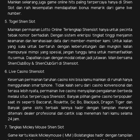
Mainkan sekarang juga game online hits paling terpercaya hanya di Shien
Slot dan raih kesempatan mendapatkan bonus menarik dari game live
number.
5. Togel Shien Slot
Mainkan permainan Lotto Online Terlengkap Shienslot hanya untuk pecinta
tebak nomor berhadiah. Dengan sistem enkripsi tingkat tinggi menjamin
keamanan dan kerahasiaan data dari member-member kami. Untuk kalian
yang suka untuk bertaruh dengan keberuntungan dan mungkin kalian
mempunyai mimpi yang spesial, jangan tunggu lama untuk memanfaatkan
itu semua. Dapatkan cuan dengan modal ceban jadi jutawan. Main bersama
ShienClubBoy & ShienClubGirl di Shienslot.
6. Live Casino Shienslot
Keseruan permainan taruhan casino kini bisa kamu mainkan di rumah hanya
menggunakan smartphone. Tidak kalah seru dari casino konvensional dan
terasa lebih nyata, permainan live casino menyajikan pengalaman berbeda
melalui situs terpercaya Shienslot. Banyak pilihan game casino terpopuler
saat ini seperti Baccarat, Roulette, Sic Bo, Blackjack, Dragon Tiger dan
Banyak game slots terbaik lainnya hadir dengan tampilan menarik
ditemani dealer profesional dan cantik siap menemani hari kamu selama
24 jam.
7. Tangkas Mickey Mouse Shien Slot
Game kartu klasik Mickeymouse ( MM ) Bolatangkas hadir dengan tampilan